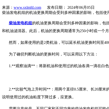
来源：
www.sxlmfd.com
发布日期： 2024年06月05日
柴油发电机组的机油更换周期会受到多种因素的影响，包括使
柴油发电机组
的机油更换周期会受到多种因素的影响，包
和机油滤清器。此后，机油的更换周期通常为
250
小时或一个月
然而，如果使用的是
2
类机油，可以延长机油更换时间至
40
为了确切判断机油的更换时间，可以采用以下方法：
1.**
观察油滴
**
：将新机油和使用过的机油各滴一滴在白色
2.**
比较气泡上升时间
**
：用两个直径
0.5
厘米、长
20
厘米
说明使用过的机油粘度下降过多，应更换。
需要注意的是，不同厂家和不同功率的柴油发电机组可能