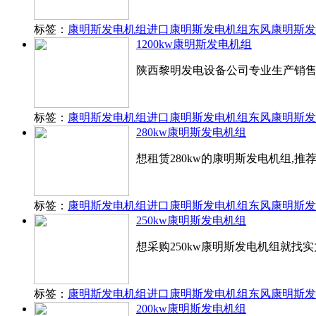
标签：
康明斯发电机组
进口康明斯发电机组
东风康明斯发
1200kw康明斯发电机组
陕西黎明发电设备公司专业生产销售柴油
标签：
康明斯发电机组
进口康明斯发电机组
东风康明斯发
280kw康明斯发电机组
想租赁280kw的康明斯发电机组,推
标签：
康明斯发电机组
进口康明斯发电机组
东风康明斯发
250kw康明斯发电机组
想采购250kw康明斯发电机组就找实力
标签：
康明斯发电机组
进口康明斯发电机组
东风康明斯发
200kw康明斯发电机组