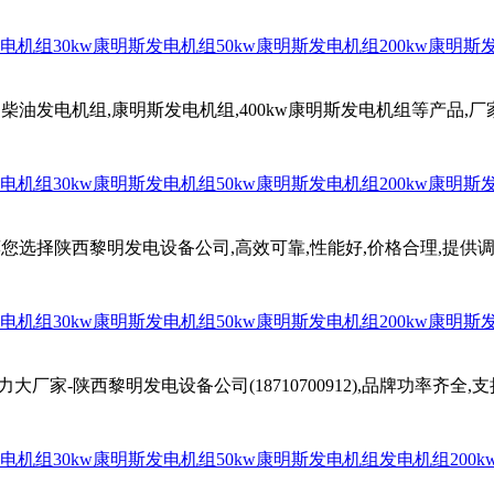
电机组
30kw康明斯发电机组
50kw康明斯发电机组
200kw康明斯
发电机组,康明斯发电机组,400kw康明斯发电机组等产品,厂家
电机组
30kw康明斯发电机组
50kw康明斯发电机组
200kw康明斯
荐您选择陕西黎明发电设备公司,高效可靠,性能好,价格合理,提供调
电机组
30kw康明斯发电机组
50kw康明斯发电机组
200kw康明斯
大厂家-陕西黎明发电设备公司(18710700912),品牌功率齐全
电机组
30kw康明斯发电机组
50kw康明斯发电机组
发电机组
200