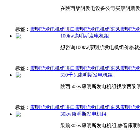
在陕西黎明发电设备公司买康明斯发电
标签：
康明斯发电机组
进口康明斯发电机组
东风康明斯发
100kw康明斯发电机组
想咨询100kw康明斯发电机组价格
标签：
康明斯发电机组
进口康明斯发电机组
东风康明斯发
310千瓦康明斯发电机组
陕西50kw康明斯发电机组找陕西黎
标签：
康明斯发电机组
进口康明斯发电机组
东风康明斯发
30kw康明斯发电机组
采购30kw康明斯发电机组,静音康明斯